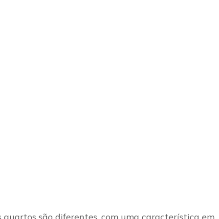
s quartos são diferentes, com uma característica em